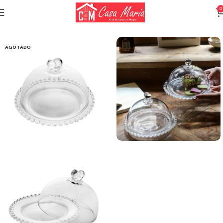
0
Inicio
Utensilios
Utensilios para servir
AGOTADO