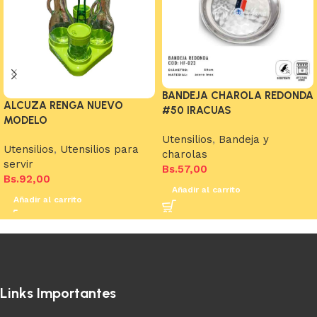
BANDEJA CHAROLA REDONDA
ALCUZA RENGA NUEVO
#50 IRACUAS
MODELO
Utensilios
,
Bandeja y
Utensilios
,
Utensilios para
charolas
servir
Bs.
57,00
Bs.
92,00
Añadir al carrito
Añadir al carrito
Links Importantes