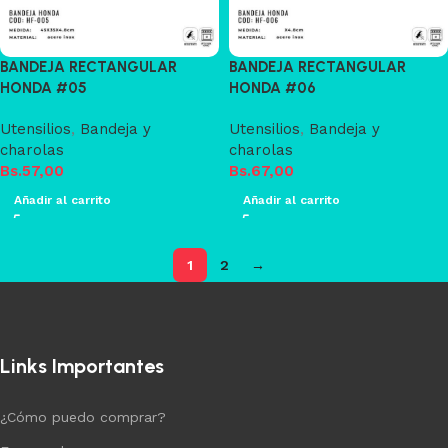
BANDEJA RECTANGULAR
BANDEJA RECTANGULAR
HONDA #05
HONDA #06
Utensilios
,
Bandeja y
Utensilios
,
Bandeja y
charolas
charolas
Bs.
57,00
Bs.
67,00
Añadir al carrito
Añadir al carrito
1
2
→
Links Importantes
¿Cómo puedo comprar?