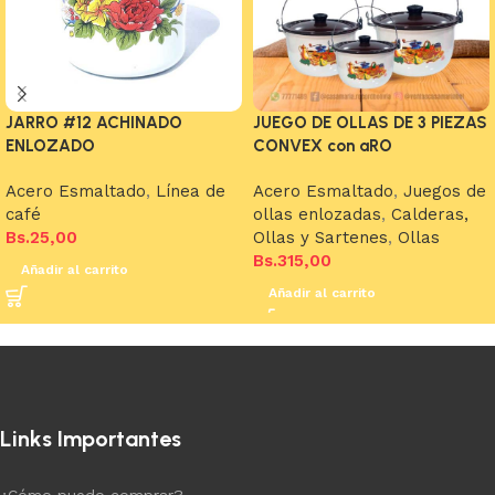
JARRO #12 ACHINADO
JUEGO DE OLLAS DE 3 PIEZAS
ENLOZADO
CONVEX con aRO
Acero Esmaltado
,
Línea de
Acero Esmaltado
,
Juegos de
café
ollas enlozadas
,
Calderas,
Bs.
25,00
Ollas y Sartenes
,
Ollas
Bs.
315,00
Añadir al carrito
Añadir al carrito
Links Importantes
¿Cómo puedo comprar?