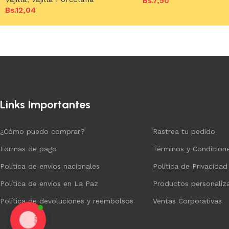
Bs.
7,50
Bs.
12,04
Añadir al carrito
Añadir al carrito
Links Importantes
¿Cómo puedo comprar?
Rastrea tu pedido
Formas de pago
Términos y Condicion
Política de envíos nacionales
Política de Privacidad
Política de envíos en La Paz
Productos personaliz
Política de devoluciones y reembolsos
Ventas Corporativas
Chat