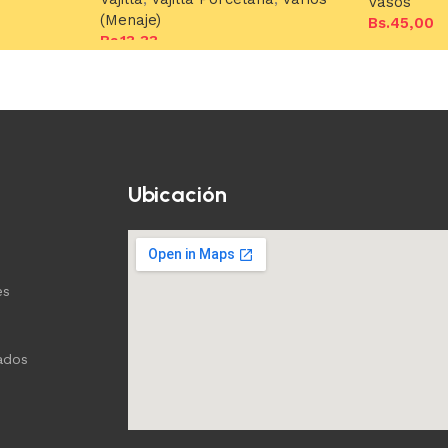
Vasos
(Menaje)
Bs.
45,00
Bs.
13,33
Añadir al c
Añadir al carrito
Ubicación
es
ados