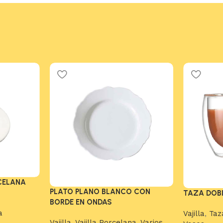
CELANA
PLATO PLANO BLANCO CON
TAZA DOB
BORDE EN ONDAS
a
Vajilla
,
Taz
Vajilla
,
Vajilla Porcelana
,
Varios