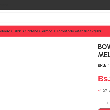
tacto
alderas, Ollas Y Sartenes
Termos Y Tomatodos
Utensilios
Vajilla
LAMINA CAROLINE
BOW
ME
SKU:
4
Bs.
27 