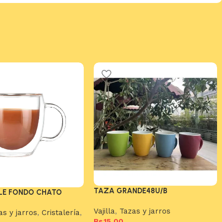
TAZA GRANDE48U/B
LE FONDO CHATO
Vajilla
,
Tazas y jarros
as y jarros
,
Cristalería
,
Bs.
15,00