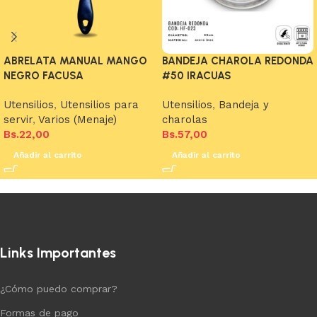
ABRELATA MANUAL MANGO
BANDEJA CHAROLA REDONDA
NEGRO FACUSA
#50 IRACUAS
Utensilios
,
Utensilios para
Utensilios
,
Bandeja y
servir
,
Varios (Menaje)
charolas
Bs.
22,00
Bs.
57,00
Añadir al carrito
Añadir al carrito
Links Importantes
¿Cómo puedo comprar?
Formas de pago