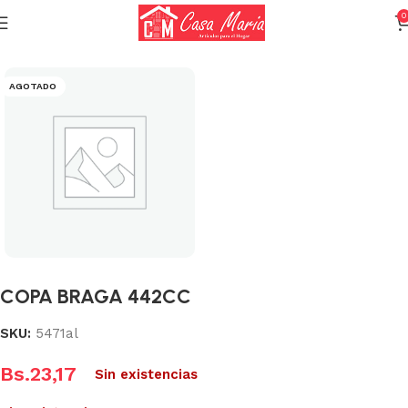
0
Inicio
Cristalería
Copas
AGOTADO
COPA BRAGA 442CC
SKU:
5471al
Bs.
23,17
Sin existencias