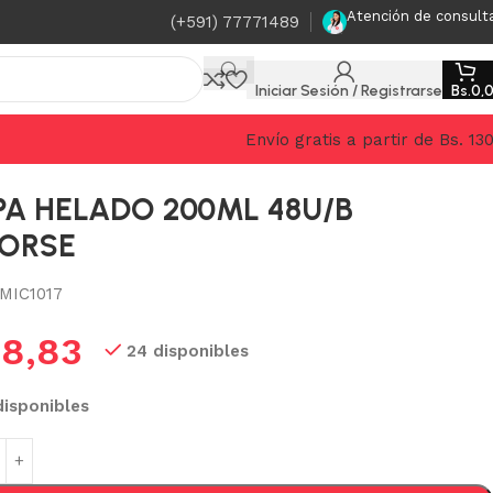
Atención de consult
(+591) 77771489
Iniciar Sesión / Registrarse
Bs.
0,
Envío gratis a partir de Bs. 13
A HELADO 200ML 48U/B
HORSE
MIC1017
.
8,83
24 disponibles
disponibles