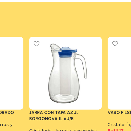
ADRADO
JARRA CON TAPA AZUL
VASO PILS
BORGONOVA 1L 6U/B
rras y
Cristalería
Cristalería
,
Jarras y accesorios
Bs.
14,17