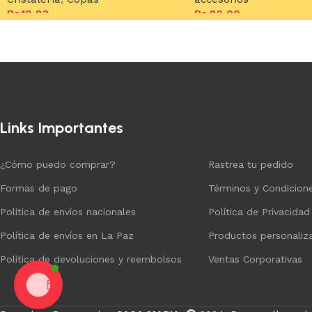
Bs.
10,83
Bs.
82,00
Añadir al carrito
Añadir al carrito
Links Importantes
¿Cómo puedo comprar?
Rastrea tu pedido
Formas de pago
Términos y Condicion
Política de envíos nacionales
Política de Privacidad
Política de envíos en La Paz
Productos personaliz
Política de devoluciones y reembolsos
Ventas Corporativas
Chat