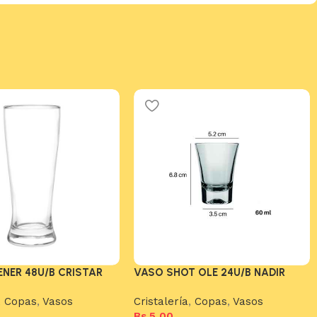
ENER 48U/B CRISTAR
VASO SHOT OLE 24U/B NADIR
,
Copas
,
Vasos
Cristalería
,
Copas
,
Vasos
Bs.
5,00