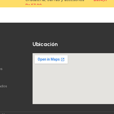
Bs.
57,00
Añadir al c
Añadir al carrito
Ubicación
es
ados