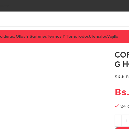
tacto
alderas, Ollas Y Sartenes
Termos Y Tomatodos
Utensilios
Vajilla
ORSE
COP
G 
SKU:
B
Bs
24 