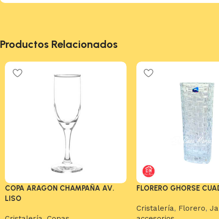
Productos Relacionados
COPA ARAGON CHAMPAÑA AV.
FLORERO GHORSE CU
LISO
Cristalería
,
Florero
,
Ja
Cristalería
,
Copas
accesorios