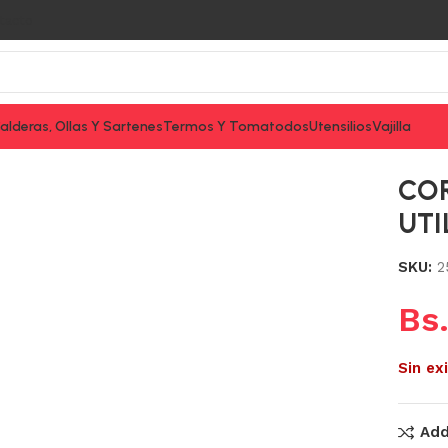
tacto
alderas, Ollas Y Sartenes
Termos Y Tomatodos
Utensilios
Vajilla
CO
UTI
SKU:
2
Bs
Sin ex
Add