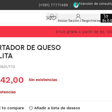
Atención de consult
(+591) 77771489
Iniciar Sesión / Registrarse
Bs.
0,
Envío gratis a partir de Bs. 13
RTADOR DE QUESO
LITA
5631/170
.
42,00
Sin existencias
istencias
 to compare
Añadir a lista de deseos