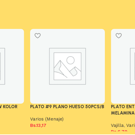
W KOLOR
PLATO #9 PLANO HUESO 50PCS/B
PLATO EN
MELAMINA
Varios (Menaje)
Bs.
13,17
Vajilla
,
Var
Bs.
6,70
Añadir al carrito