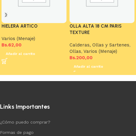
HIELERA ARTICO
OLLA ALTA 18 CM PARIS
TEXTURE
Varios (Menaje)
Bs.
62,00
Calderas, Ollas y Sartenes
,
Ollas
,
Varios (Menaje)
Añadir al carrito
Bs.
200,00
Añadir al carrito
Links Importantes
¿Cómo puedo comprar?
Formas de pago