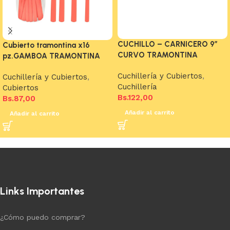
CUCHILLO – CARNICERO 9″
Cubierto tramontina x16
CURVO TRAMONTINA
pz.GAMBOA TRAMONTINA
Cuchillería y Cubiertos
,
Cuchillería y Cubiertos
,
Cuchillería
Cubiertos
Bs.
122,00
Bs.
87,00
Añadir al carrito
Añadir al carrito
Links Importantes
¿Cómo puedo comprar?