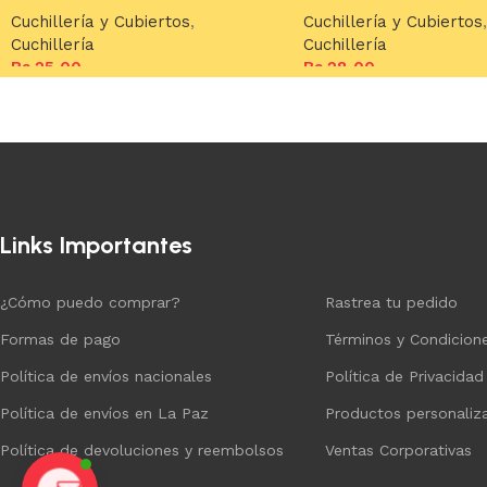
Cuchillería y Cubiertos
,
Cuchillería y Cubiertos
,
Cuchillería
Cuchillería
Bs.
25,00
Bs.
28,00
Añadir al carrito
Añadir al carrito
Links Importantes
¿Cómo puedo comprar?
Rastrea tu pedido
Formas de pago
Términos y Condicion
Política de envíos nacionales
Política de Privacidad
Política de envíos en La Paz
Productos personaliz
Política de devoluciones y reembolsos
Ventas Corporativas