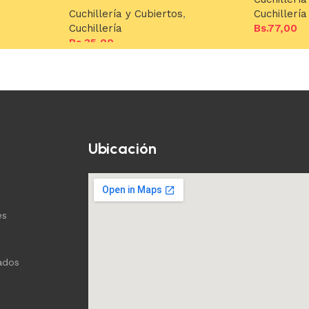
Cuchillería y Cubiertos
,
Cuchillería
Cuchillería
Bs.
77,00
Bs.
35,00
Añadir al c
Añadir al carrito
Ubicación
es
ados