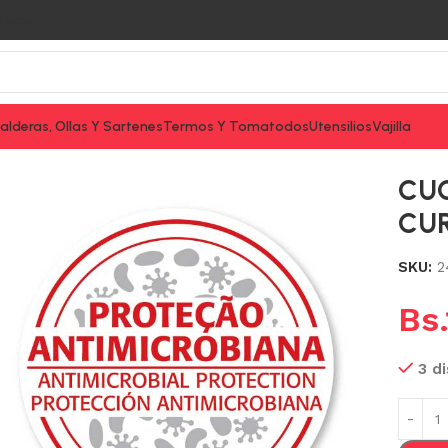
tacto
alderas, Ollas Y Sartenes
Termos Y Tomatodos
Utensilios
Vajilla
CERO 12″ CURVO TRAMONTINA
CUC
CU
SKU:
2
Bs.
3 d