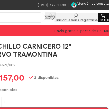
Atención de consult
(+591) 77771489
Iniciar Sesión / Registrarse
Bs.
0,
Envío gratis a partir de Bs. 13
HILLO CARNICERO 12″
RVO TRAMONTINA
4621/082
157,00
3 disponibles
isponibles