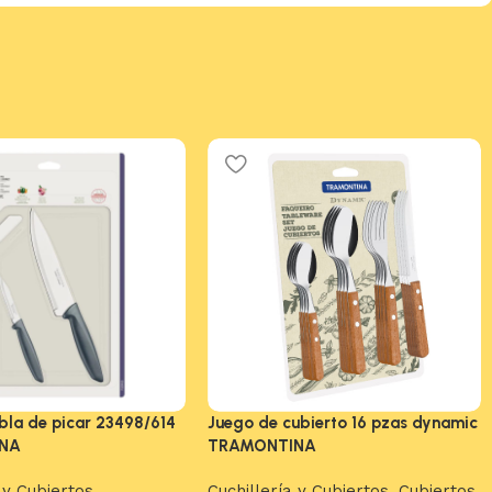
abla de picar 23498/614
Juego de cubierto 16 pzas dynamic
NA
TRAMONTINA
 y Cubiertos
,
Cuchillería y Cubiertos
,
Cubiertos