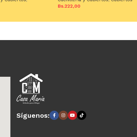
Bs.
222,00
Añadir al carrito
arrito
Síguenos: