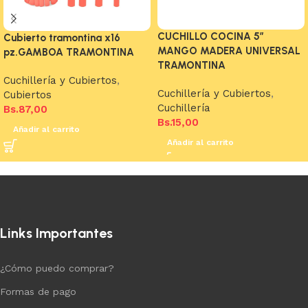
CUCHILLO COCINA 5″
Cubierto tramontina x16
MANGO MADERA UNIVERSAL
pz.GAMBOA TRAMONTINA
TRAMONTINA
Cuchillería y Cubiertos
,
Cuchillería y Cubiertos
,
Cubiertos
Cuchillería
Bs.
87,00
Bs.
15,00
Añadir al carrito
Añadir al carrito
Links Importantes
¿Cómo puedo comprar?
Formas de pago