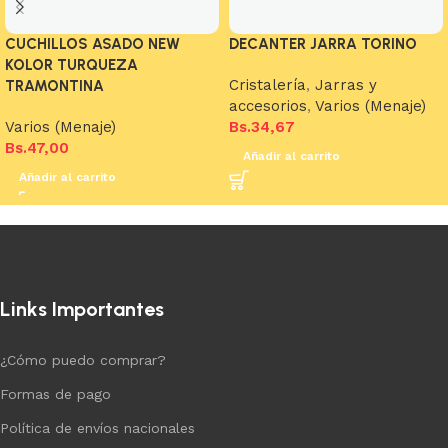
CUCHILLOS ASADO NEW
DECANTER JARRA TORINO
KOLOR TURQUEZA
Cristalería
,
Jarras y
TRAMONTINA
accesorios
,
Varios (Menaje)
Varios (Menaje)
Bs.
34,67
Bs.
47,00
Añadir al carrito
Añadir al carrito
Links Importantes
¿Cómo puedo comprar?
Formas de pago
Política de envíos nacionales