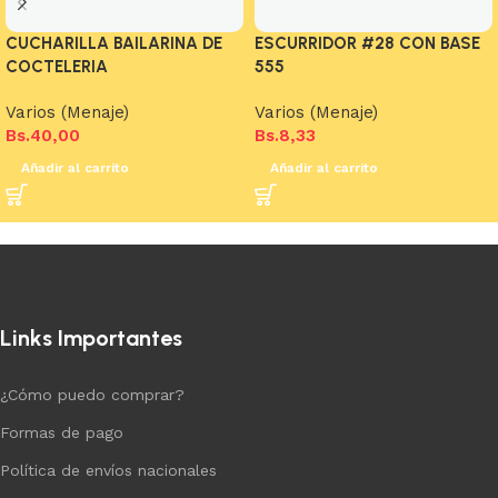
CUCHARILLA BAILARINA DE
ESCURRIDOR #28 CON BASE
COCTELERIA
555
Varios (Menaje)
Varios (Menaje)
Bs.
40,00
Bs.
8,33
Añadir al carrito
Añadir al carrito
Links Importantes
¿Cómo puedo comprar?
Formas de pago
Política de envíos nacionales