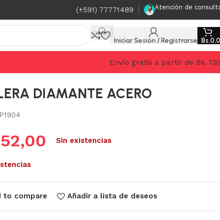
Atención de consult
(+591) 77771489
Iniciar Sesión / Registrarse
Bs.
0,
Envío gratis a partir de Bs. 13
LERA DIAMANTE ACERO
P1904
.
52,00
Sin existencias
istencias
 to compare
Añadir a lista de deseos