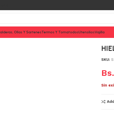
tacto
alderas, Ollas Y Sartenes
Termos Y Tomatodos
Utensilios
Vajilla
HIE
SKU:
S
Bs
Sin ex
Add