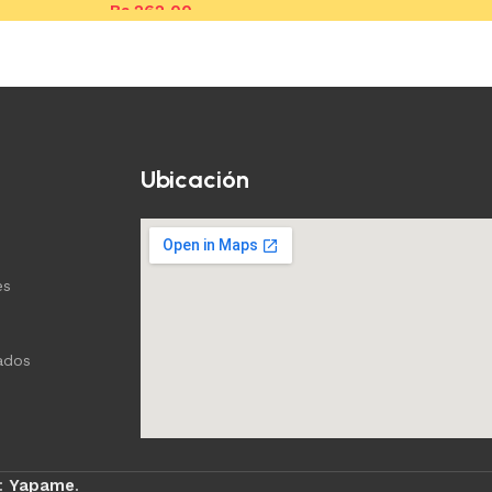
Bs.
262,00
Añadir al c
Añadir al carrito
Ubicación
es
ados
:
Yapame
.