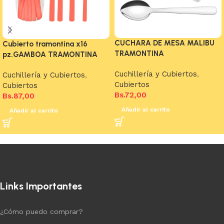
CUCHARA DE MESA MALIBU
Cubierto tramontina x16
TRAMONTINA
pz.GAMBOA TRAMONTINA
Cuchillería y Cubiertos
,
Cuchillería y Cubiertos
,
Cubiertos
Cubiertos
Bs.
72,00
Bs.
87,00
Añadir al carrito
Añadir al carrito
Links Importantes
¿Cómo puedo comprar?