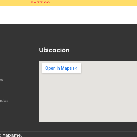
Bs.
77,00
Añadir al c
Añadir al carrito
Ubicación
es
ados
:
Yapame
.