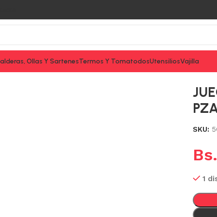
tacto
alderas, Ollas Y Sartenes
Termos Y Tomatodos
Utensilios
Vajilla
TOS DE 48 PZAS EN CAJA PREMIUM
JUE
PZA
SKU:
5
Bs
1 di