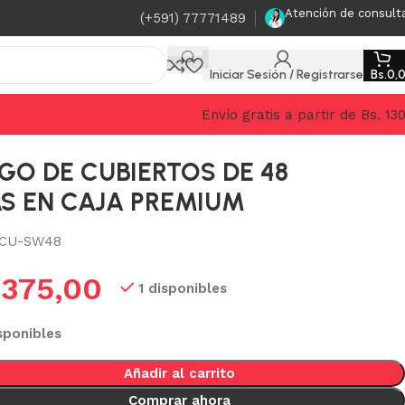
Atención de consult
(+591) 77771489
Iniciar Sesión / Registrarse
Bs.
0,
Envío gratis a partir de Bs. 13
GO DE CUBIERTOS DE 48
S EN CAJA PREMIUM
CU-SW48
.
375,00
1 disponibles
sponibles
Añadir al carrito
Comprar ahora