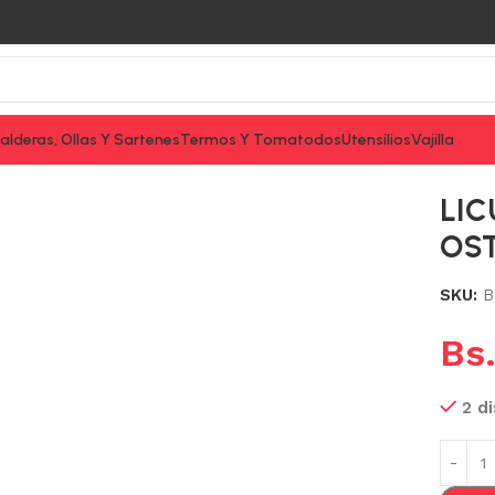
tacto
alderas, Ollas Y Sartenes
Termos Y Tomatodos
Utensilios
Vajilla
0W OSTER
LIC
OS
SKU:
B
Bs
2 d