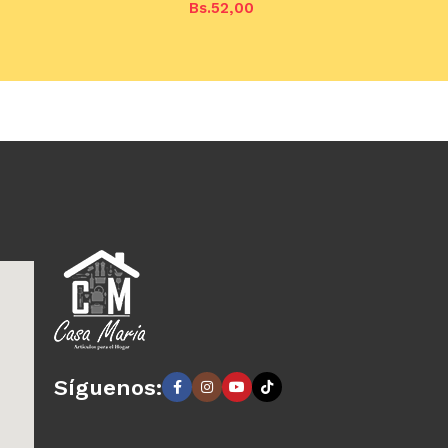
Bs.
52,00
arrito
Añadir al carrito
Síguenos: