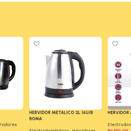
O
HERVIDOR 
HERVIDOR METALICO 2L 16U/B
BOMA
rvidores
Electrodo
Bs.
150,00
Electrodomésticos
,
Hervidores