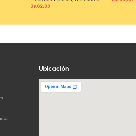
Bs.
82,00
Añadir al c
Añadir al carrito
Ubicación
es
ados