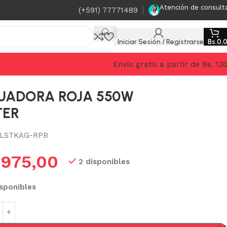
Atención de consult
(+591) 77771489
Iniciar Sesión / Registrarse
Bs.
0,
Envío gratis a partir de Bs. 13
UADORA ROJA 550W
TER
LSTKAG-RPB
.
975,00
2 disponibles
isponibles