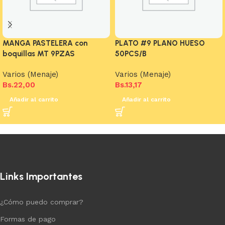
MANGA PASTELERA con
PLATO #9 PLANO HUESO
boquillas MT 9PZAS
50PCS/B
Varios (Menaje)
Varios (Menaje)
Bs.
22,00
Bs.
13,17
Añadir al carrito
Añadir al carrito
Links Importantes
¿Cómo puedo comprar?
Formas de pago