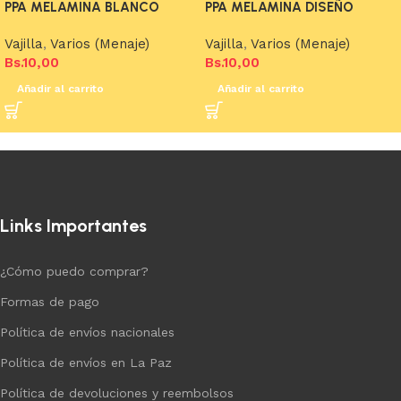
PPA MELAMINA BLANCO
PPA MELAMINA DISEÑO
Vajilla
,
Varios (Menaje)
Vajilla
,
Varios (Menaje)
Bs.
10,00
Bs.
10,00
Añadir al carrito
Añadir al carrito
Links Importantes
¿Cómo puedo comprar?
Formas de pago
Política de envíos nacionales
Política de envíos en La Paz
Política de devoluciones y reembolsos