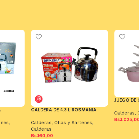
JUEGO DE 
A
CALDERA DE 4.3 L ROSMANIA
Calderas, 
Bs.
1.025,0
enes
,
Calderas, Ollas y Sartenes
,
Añadir al c
Calderas
Bs.
160,00