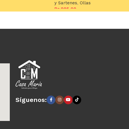
y Sartenes
,
Ollas
Bs.
995,00
Añadir al carrito
Síguenos: