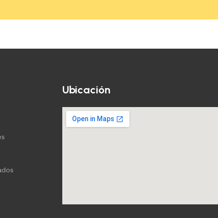
Añadir al carrito
Ubicación
es
ados