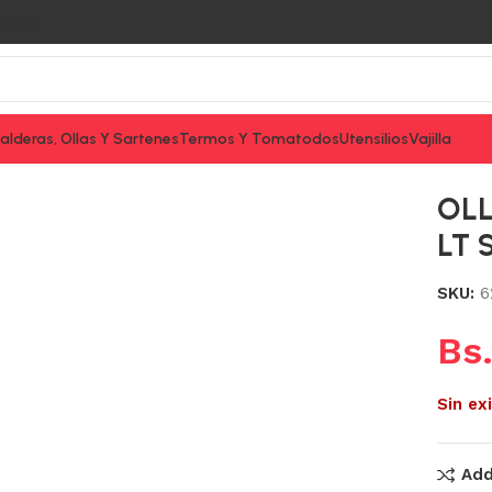
tacto
alderas, Ollas Y Sartenes
Termos Y Tomatodos
Utensilios
Vajilla
M Y 3,65 LT SOLAR
OLL
LT 
SKU:
6
Bs
Sin ex
Add