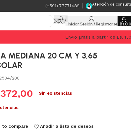
Atención de consult
(+591) 77771489
Iniciar Sesión / Registrarse
Bs.
0,
Envío gratis a partir de Bs. 13
A MEDIANA 20 CM Y 3,65
SOLAR
2504/200
.
372,00
Sin existencias
istencias
 to compare
Añadir a lista de deseos