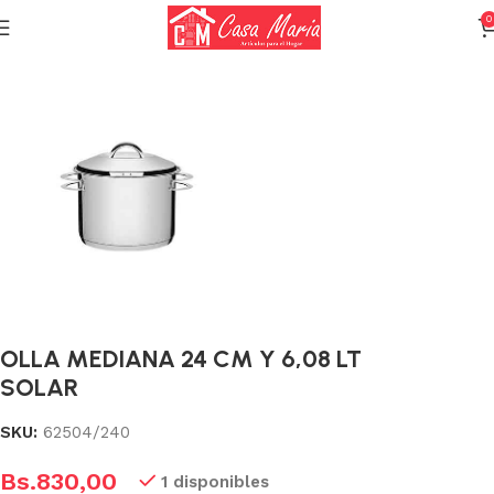
0
Inicio
Calderas, Ollas y Sartenes
Ollas
OLLA MEDIANA 24 CM Y 6,08 LT
SOLAR
SKU:
62504/240
Bs.
830,00
1 disponibles