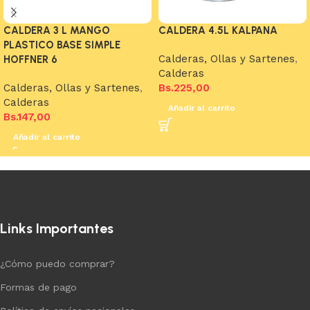
CALDERA 3 L MANGO
CALDERA 4.5L KALPANA
PLASTICO BASE SIMPLE
Calderas, Ollas y Sartenes
,
HOFFNER 6
Calderas
Calderas, Ollas y Sartenes
,
Bs.
225,00
Calderas
Añadir al carrito
Bs.
147,00
Añadir al carrito
Links Importantes
¿Cómo puedo comprar?
Formas de pago