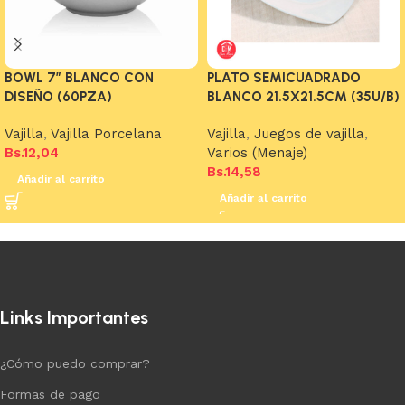
BOWL 7″ BLANCO CON
PLATO SEMICUADRADO
DISEÑO (60PZA)
BLANCO 21.5X21.5CM (35U/B)
Vajilla
,
Vajilla Porcelana
Vajilla
,
Juegos de vajilla
,
Bs.
12,04
Varios (Menaje)
Bs.
14,58
Añadir al carrito
Añadir al carrito
Links Importantes
¿Cómo puedo comprar?
Formas de pago