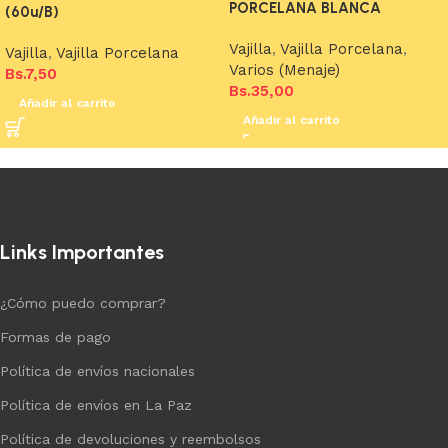
PORCELANA BLANCA
(60u/B)
Vajilla
,
Vajilla Porcelana
,
Vajilla
,
Vajilla Porcelana
Varios (Menaje)
Bs.
7,50
Bs.
35,00
Añadir al carrito
Añadir al carrito
Links Importantes
¿Cómo puedo comprar?
Formas de pago
Política de envíos nacionales
Política de envíos en La Paz
Política de devoluciones y reembolsos