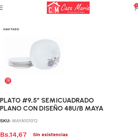
0
Inicio
Vajilla
Vajilla Porcelana
AGOTADO
PLATO #9,5″ SEMICUADRADO
PLANO CON DISEÑO 48U/B MAYA
SKU:
MAYA101012
Bs.
14,67
Sin existencias