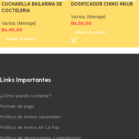
CUCHARILLA BAILARINA DE
DOSIFICADOR CHINO 48U/B
COCTELERIA
Varios (Menaje)
Varios (Menaje)
Bs.
30,00
Bs.
40,00
Añadir al carrito
Añadir al carrito
Links Importantes
¿Cómo puedo comprar?
Formas de pago
Política de envíos nacionales
Política de envíos en La Paz
Política de devoluciones y reembolsos