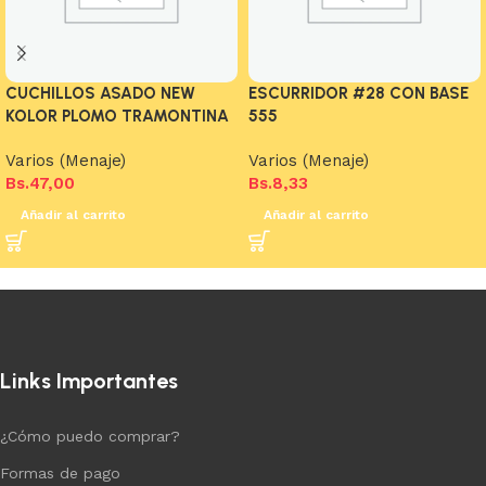
CUCHILLOS ASADO NEW
ESCURRIDOR #28 CON BASE
KOLOR PLOMO TRAMONTINA
555
Varios (Menaje)
Varios (Menaje)
Bs.
47,00
Bs.
8,33
Añadir al carrito
Añadir al carrito
Links Importantes
¿Cómo puedo comprar?
Formas de pago