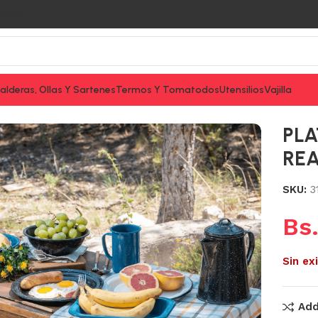
tacto
alderas, Ollas Y Sartenes
Termos Y Tomatodos
Utensilios
Vajilla
EAL CINSA 6U/B CINSA
PLA
REA
SKU:
3
Bs
Sin ex
Add