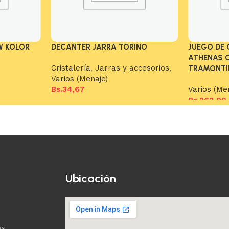
W KOLOR
DECANTER JARRA TORINO
JUEGO DE 
ATHENAS 
Cristalería
,
Jarras y accesorios
,
TRAMONTI
Varios (Menaje)
Bs.
34,67
Varios (Me
Bs.
262,00
Añadir al carrito
Añadir al c
Ubicación
es