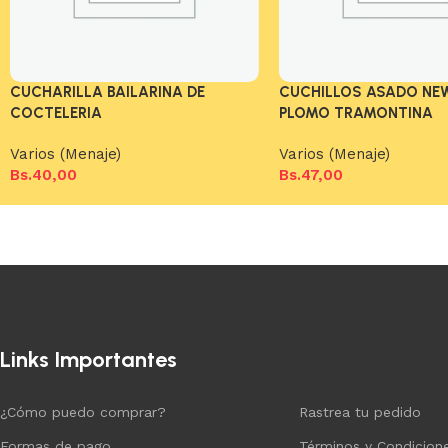
CUCHARILLA BAILARINA DE
CUCHILLOS ASADO NE
COCTELERIA
PLOMO TRAMONTINA
Varios (Menaje)
Varios (Menaje)
Bs.
40,00
Bs.
47,00
Añadir al carrito
Añadir al carrito
Links Importantes
¿Cómo puedo comprar?
Rastrea tu pedido
Formas de pago
Términos y Condicion