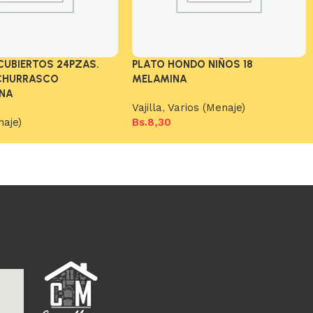
CUBIERTOS 24PZAS.
PLATO HONDO NIÑOS 18
CHURRASCO
MELAMINA
NA
Vajilla
,
Varios (Menaje)
naje)
Bs.
8,30
Añadir al carrito
arrito