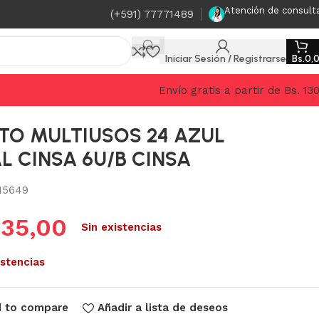
Atención de consult
(+591) 77771489
Iniciar Sesión / Registrarse
Bs.
0,
Envío gratis a partir de Bs. 13
TO MULTIUSOS 24 AZUL
L CINSA 6U/B CINSA
15649
.
35,00
Sin existencias
istencias
 to compare
Añadir a lista de deseos