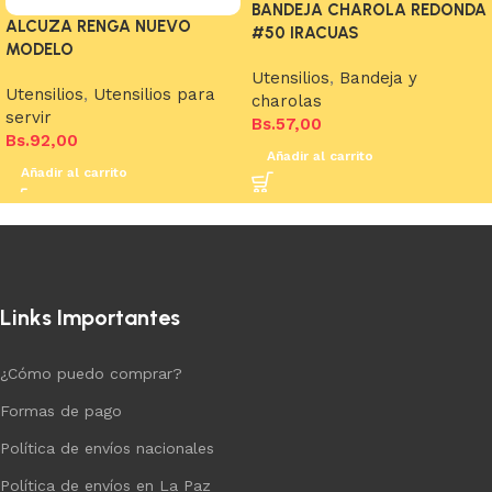
BANDEJA CHAROLA REDONDA
ALCUZA RENGA NUEVO
#50 IRACUAS
MODELO
Utensilios
,
Bandeja y
Utensilios
,
Utensilios para
charolas
servir
Bs.
57,00
Bs.
92,00
Añadir al carrito
Añadir al carrito
Links Importantes
¿Cómo puedo comprar?
Formas de pago
Política de envíos nacionales
Política de envíos en La Paz