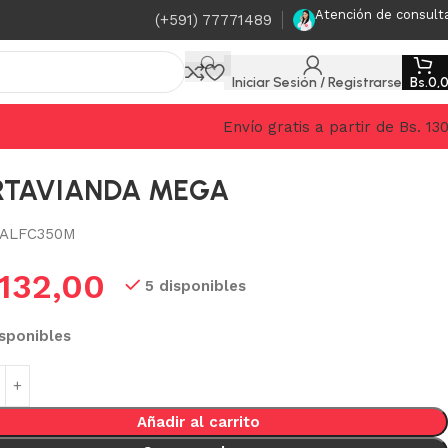
Atención de consult
(+591) 77771489
Iniciar Sesión / Registrarse
Bs.
0,
Envío gratis a partir de Bs. 13
RTAVIANDA MEGA
ALFC350M
132,00
5 disponibles
isponibles
Añadir al carrito