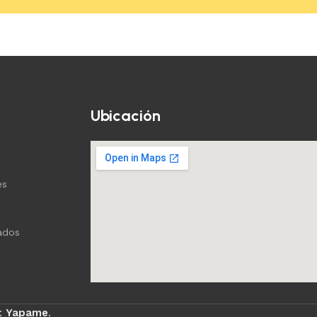
Añadir al carrito
Añadir al c
Ubicación
es
ados
:
Yapame
.