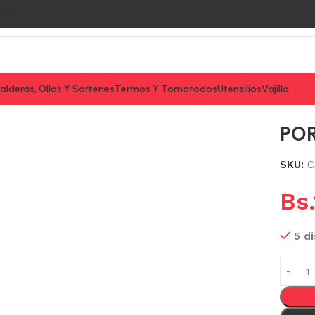
tacto
alderas, Ollas Y Sartenes
Termos Y Tomatodos
Utensilios
Vajilla
PO
SKU:
C
Bs.
5 d