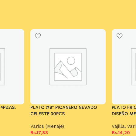
24PZAS.
PLATO #8″ PICANERO NEVADO
PLATO FR
CELESTE 30PCS
DISEÑO M
Varios (Menaje)
Vajilla
,
Var
Bs.
17,83
Bs.
14,20