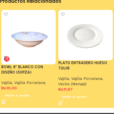
Productos Relacionados
PLATO ENTRADERO HUESO
BOWL 8″ BLANCO CON
72U/B
DISEÑO (50PZA)
Vajilla
,
Vajilla Porcelana
,
Vajilla
,
Vajilla Porcelana
Varios (Menaje)
Bs.
10,00
Bs.
11,67
Añadir al carrito
Añadir al carrito