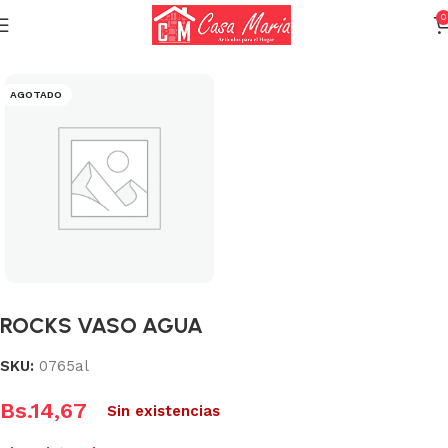
0
Inicio
Cristalería
Copas
AGOTADO
ROCKS VASO AGUA
SKU:
0765al
Bs.
14,67
Sin existencias