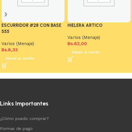
ESCURRIDOR #28 CON BASE
HIELERA ARTICO
555
Varios (Menaje)
Varios (Menaje)
Bs.
62,00
Bs.
8,33
Añadir al carrito
Añadir al carrito
Links Importantes
¿Cómo puedo comprar?
Formas de pago