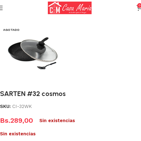
0
Inicio
Calderas, Ollas y Sartenes
Sartenes
AGOTADO
SARTEN #32 cosmos
SKU:
CI-32WK
Bs.
289,00
Sin existencias
Sin existencias