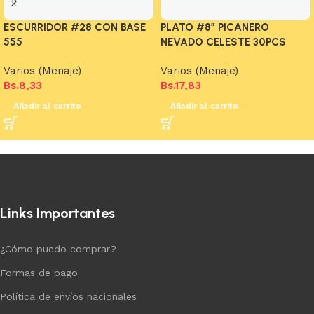
ESCURRIDOR #28 CON BASE
PLATO #8″ PICANERO
555
NEVADO CELESTE 30PCS
Varios (Menaje)
Varios (Menaje)
Bs.
8,33
Bs.
17,83
Añadir al carrito
Añadir al carrito
Links Importantes
¿Cómo puedo comprar?
Formas de pago
Política de envíos nacionales