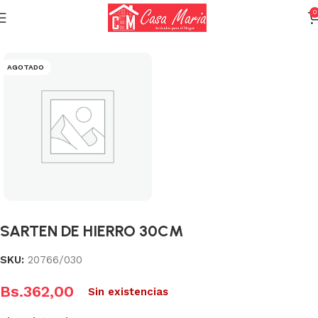
0
Inicio
Calderas, Ollas y Sartenes
Sartenes
AGOTADO
SARTEN DE HIERRO 30CM
SKU:
20766/030
Bs.
362,00
Sin existencias