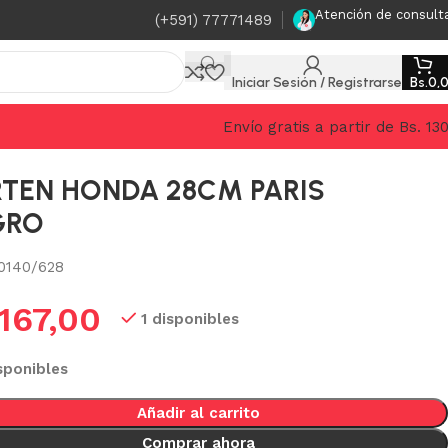
Atención de consult
(+591) 77771489
Iniciar Sesión / Registrarse
Bs.
0,
Envío gratis a partir de Bs. 13
TEN HONDA 28CM PARIS
GRO
0140/628
167,00
1 disponibles
sponibles
Añadir al carrito
Comprar ahora