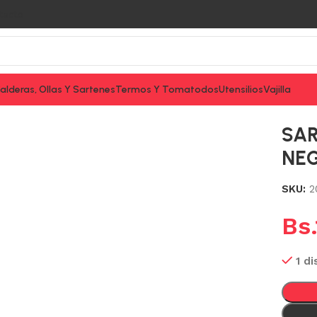
tacto
alderas, Ollas Y Sartenes
Termos Y Tomatodos
Utensilios
Vajilla
 28CM PARIS NEGRO
SAR
NE
SKU:
2
Bs.
1 di