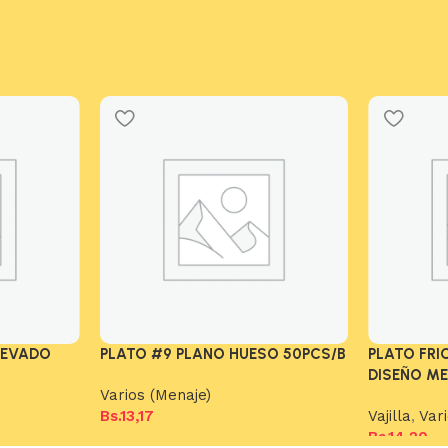
NEVADO
PLATO #9 PLANO HUESO 50PCS/B
PLATO FR
DISEÑO M
Varios (Menaje)
Bs.
13,17
Vajilla
,
Var
Bs.
14,20
Añadir al carrito