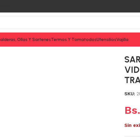
tacto
alderas, Ollas Y Sartenes
Termos Y Tomatodos
Utensilios
Vajilla
 C/TAPA VIDRIO 24CM TEXTURE TRAMONTINA
SAR
VID
TR
SKU:
2
Bs
Sin ex