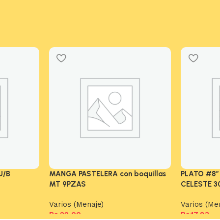
U/B
MANGA PASTELERA con boquillas
PLATO #8″
MT 9PZAS
CELESTE 3
Varios (Menaje)
Varios (Me
Bs.
22,00
Bs.
17,83