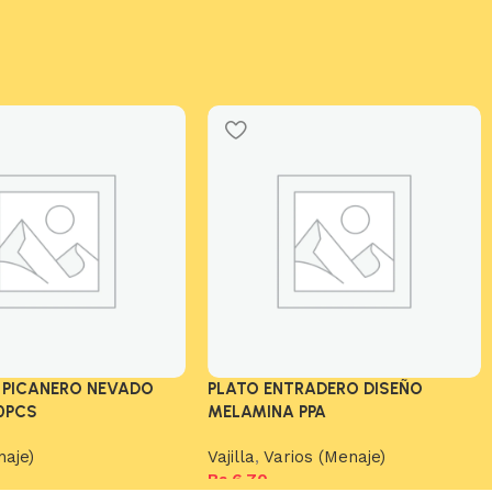
 PICANERO NEVADO
PLATO ENTRADERO DISEÑO
0PCS
MELAMINA PPA
naje)
Vajilla
,
Varios (Menaje)
Bs.
6,70