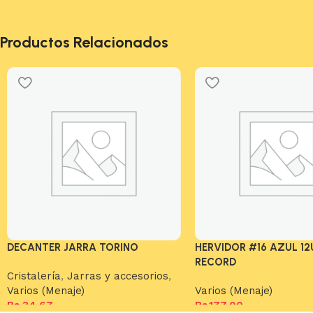
Productos Relacionados
DECANTER JARRA TORINO
HERVIDOR #16 AZUL 12
RECORD
Cristalería
,
Jarras y accesorios
,
Varios (Menaje)
Varios (Menaje)
Bs.
34,67
Bs.
177,00