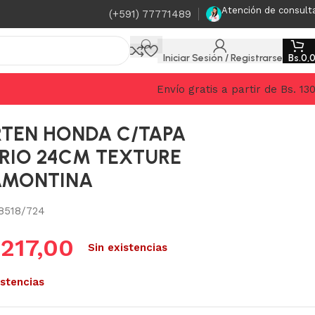
Atención de consult
(+591) 77771489
Iniciar Sesión / Registrarse
Bs.
0,
Envío gratis a partir de Bs. 13
TEN HONDA C/TAPA
RIO 24CM TEXTURE
AMONTINA
8518/724
.
217,00
Sin existencias
istencias