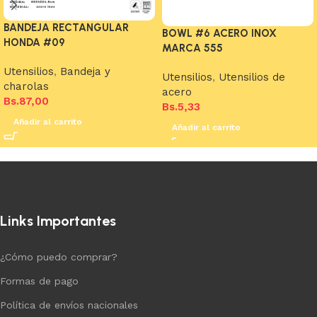
BANDEJA RECTANGULAR
BOWL #6 ACERO INOX
HONDA #09
MARCA 555
Utensilios
,
Bandeja y
Utensilios
,
Utensilios de
charolas
acero
Bs.
87,00
Bs.
5,33
Añadir al carrito
Añadir al carrito
Links Importantes
¿Cómo puedo comprar?
Formas de pago
Política de envíos nacionales