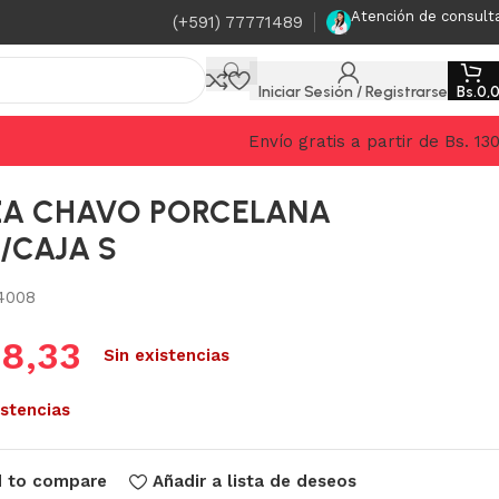
Atención de consult
(+591) 77771489
Iniciar Sesión / Registrarse
Bs.
0,
Envío gratis a partir de Bs. 13
ZA CHAVO PORCELANA
/CAJA S
4008
.
8,33
Sin existencias
istencias
 to compare
Añadir a lista de deseos