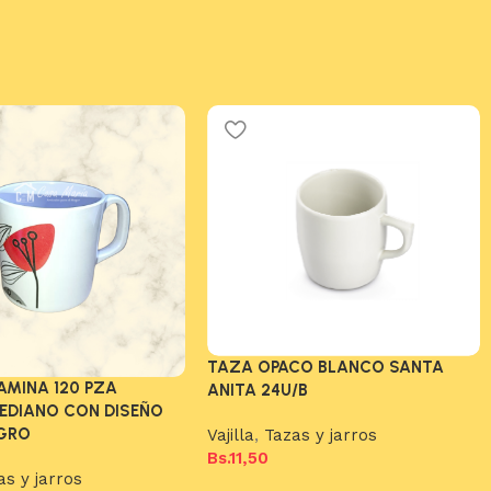
TAZA OPACO BLANCO SANTA
AMINA 120 PZA
ANITA 24U/B
EDIANO CON DISEÑO
EGRO
Vajilla
,
Tazas y jarros
Bs.
11,50
as y jarros
Añadir al carrito