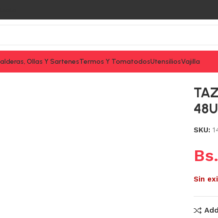
tacto
alderas, Ollas Y Sartenes
Termos Y Tomatodos
Utensilios
Vajilla
CAJA S
TA
48U
SKU:
1
Bs
Sin ex
Add