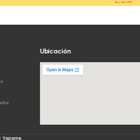
Bs.
12,17
Añadir al carrito
Añadir al c
Ubicación
es
ados
:
Yapame
.