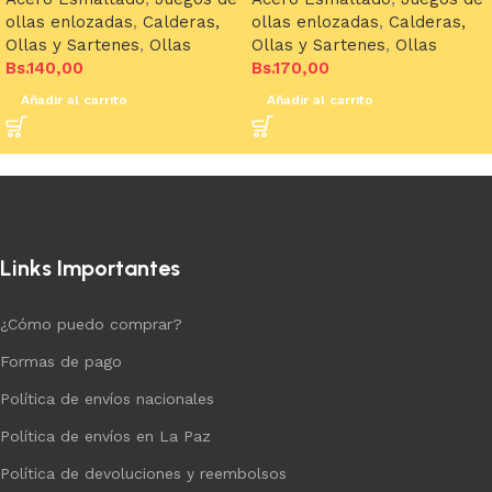
ollas enlozadas
,
Calderas,
ollas enlozadas
,
Calderas,
Ollas y Sartenes
,
Ollas
Ollas y Sartenes
,
Ollas
Bs.
140,00
Bs.
170,00
Añadir al carrito
Añadir al carrito
Links Importantes
¿Cómo puedo comprar?
Formas de pago
Política de envíos nacionales
Política de envíos en La Paz
Política de devoluciones y reembolsos