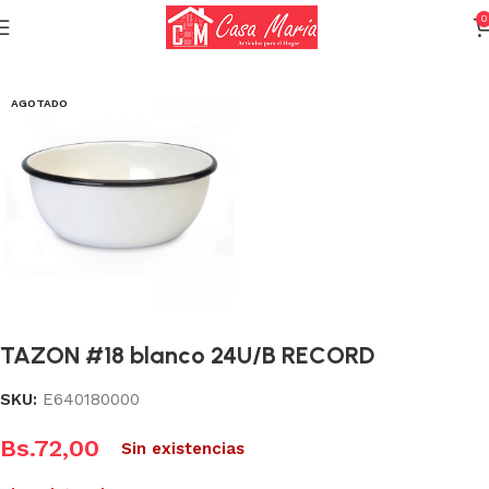
0
Inicio
Acero Esmaltado
Utilidades
AGOTADO
TAZON #18 blanco 24U/B RECORD
SKU:
E640180000
Bs.
72,00
Sin existencias