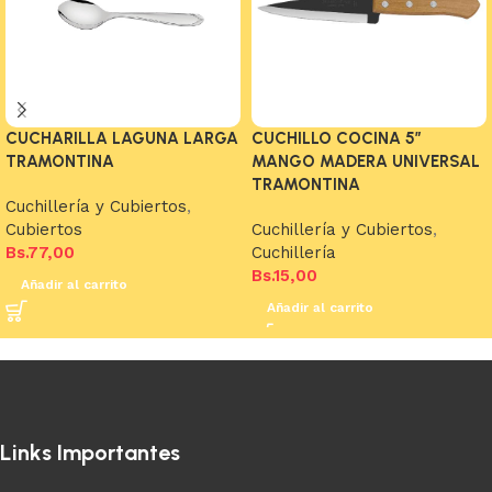
CUCHARILLA LAGUNA LARGA
CUCHILLO COCINA 5″
TRAMONTINA
MANGO MADERA UNIVERSAL
TRAMONTINA
Cuchillería y Cubiertos
,
Cubiertos
Cuchillería y Cubiertos
,
Bs.
77,00
Cuchillería
Bs.
15,00
Añadir al carrito
Añadir al carrito
Links Importantes