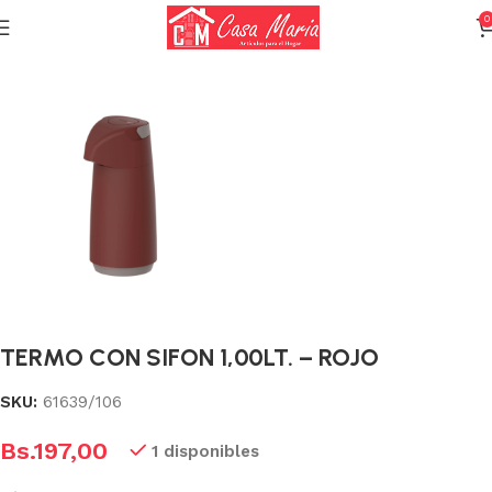
0
Inicio
Termos y Tomatodos
Termos con vidrio térmico
TERMO CON SIFON 1,00LT. – ROJO
SKU:
61639/106
Bs.
197,00
1 disponibles