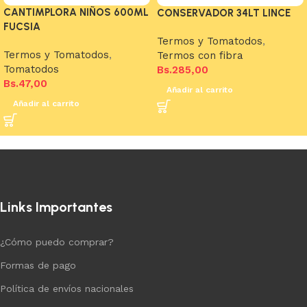
CANTIMPLORA NIÑOS 600ML
CONSERVADOR 34LT LINCE
FUCSIA
Termos y Tomatodos
,
Termos y Tomatodos
,
Termos con fibra
Tomatodos
Bs.
285,00
Bs.
47,00
Añadir al carrito
Añadir al carrito
Links Importantes
¿Cómo puedo comprar?
Formas de pago
Política de envíos nacionales