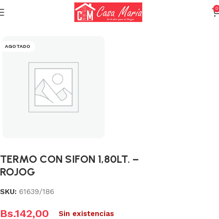
0
Inicio
Termos y Tomatodos
Termos con vidrio térmico
AGOTADO
TERMO CON SIFON 1,80LT. –
ROJOG
SKU:
61639/186
Bs.
142,00
Sin existencias