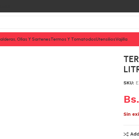
tacto
alderas, Ollas Y Sartenes
Termos Y Tomatodos
Utensilios
Vajilla
MO CON SIFON 2.2 LITROS MEGA
TER
LIT
SKU:
E
Bs
Sin ex
Add