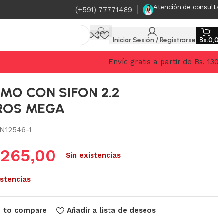
Atención de consult
(+591) 77771489
Iniciar Sesión / Registrarse
Bs.
0,
Envío gratis a partir de Bs. 13
MO CON SIFON 2.2
ROS MEGA
N12546-1
.
265,00
Sin existencias
istencias
 to compare
Añadir a lista de deseos