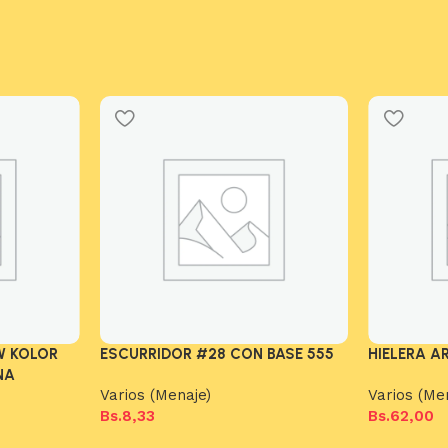
W KOLOR
ESCURRIDOR #28 CON BASE 555
HIELERA A
NA
Varios (Menaje)
Varios (Me
Bs.
8,33
Bs.
62,00
Añadir al carrito
Añadir al c