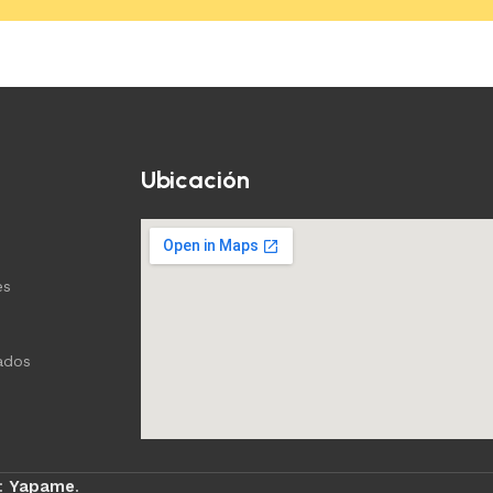
Ubicación
es
ados
:
Yapame
.