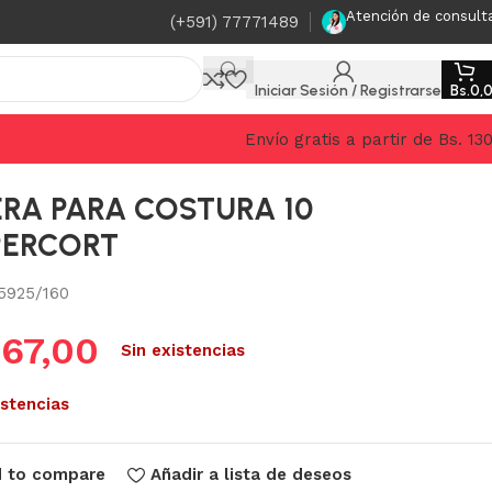
Atención de consult
(+591) 77771489
Iniciar Sesión / Registrarse
Bs.
0,
Envío gratis a partir de Bs. 13
ERA PARA COSTURA 10
PERCORT
5925/160
.
67,00
Sin existencias
istencias
 to compare
Añadir a lista de deseos