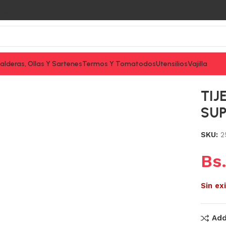
tacto
alderas, Ollas Y Sartenes
Termos Y Tomatodos
Utensilios
Vajilla
RT
TIJ
SU
SKU:
2
Bs
Sin ex
Add