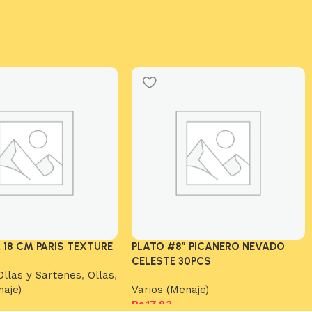
 18 CM PARIS TEXTURE
PLATO #8″ PICANERO NEVADO
CELESTE 30PCS
Ollas y Sartenes
,
Ollas
,
naje)
Varios (Menaje)
Bs.
17,83