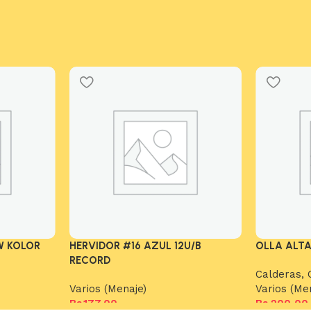
W KOLOR
HERVIDOR #16 AZUL 12U/B
OLLA ALTA
RECORD
Calderas, 
Varios (Menaje)
Varios (Me
Bs.
177,00
Bs.
200,00