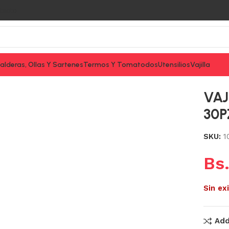
tacto
alderas, Ollas Y Sartenes
Termos Y Tomatodos
Utensilios
Vajilla
VAJ
30
SKU:
1
Bs
Sin ex
Add