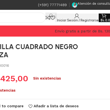
Atención de consult
(+591) 77771489
Iniciar Sesión / Registrarse
Bs.
0,
Envío gratis a partir de Bs. 13
ILLA CUADRADO NEGRO
PZA
00016
.
425,00
Sin existencias
istencias
 to compare
Añadir a lista de deseos