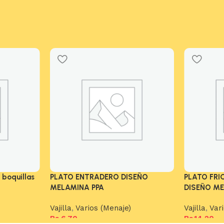
boquillas
PLATO ENTRADERO DISEÑO
PLATO FR
MELAMINA PPA
DISEÑO M
Vajilla
,
Varios (Menaje)
Vajilla
,
Var
Bs.
6,70
Bs.
14,20