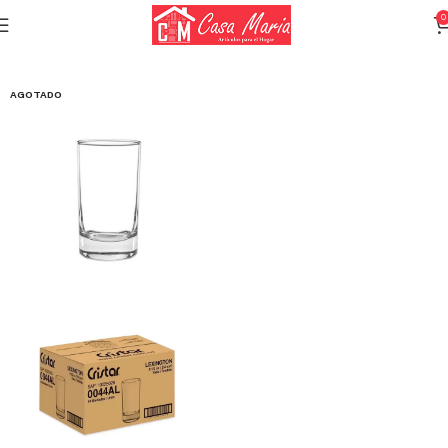
0
Inicio
Cristalería
Vasos
AGOTADO