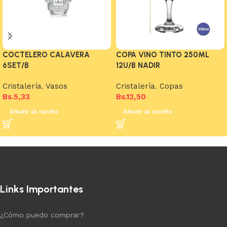
COCTELERO CALAVERA
COPA VINO TINTO 250ML
6SET/B
12U/B NADIR
Cristalería
,
Vasos
Cristalería
,
Copas
Bs.
5,33
Bs.
12,50
Añadir al carrito
Añadir al carrito
Links Importantes
¿Cómo puedo comprar?