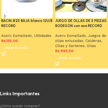
BACIN #25 BAJA blanco 12U/B
JUEGO DE OLLAS DE 5 PIEZAS
RECORD
BODEGON con asa RECORD
Acero Esmaltado
,
Utilidades
Acero Esmaltado
,
Juegos de
Bs.
155,00
ollas enlozadas
,
Calderas,
Ollas y Sartenes
,
Ollas
Añadir al carrito
Bs.
995,00
Añadir al carrito
Links Importantes
¿Cómo puedo comprar?