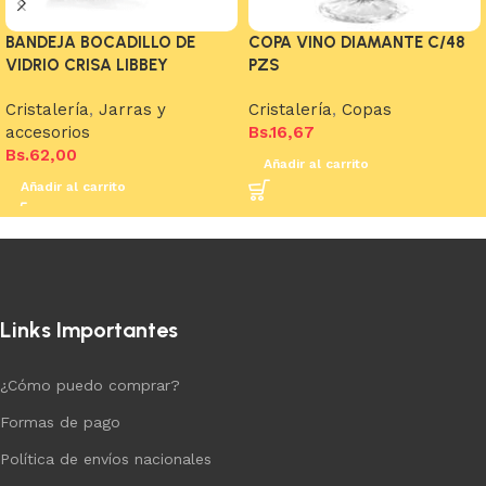
BANDEJA BOCADILLO DE
COPA VINO DIAMANTE C/48
VIDRIO CRISA LIBBEY
PZS
Cristalería
,
Jarras y
Cristalería
,
Copas
accesorios
Bs.
16,67
Bs.
62,00
Añadir al carrito
Añadir al carrito
Links Importantes
¿Cómo puedo comprar?
Formas de pago
Política de envíos nacionales