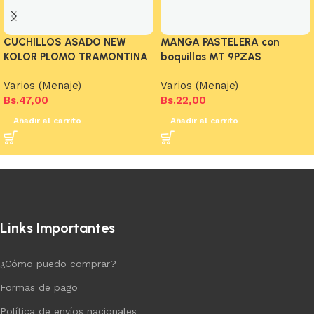
CUCHILLOS ASADO NEW
MANGA PASTELERA con
KOLOR PLOMO TRAMONTINA
boquillas MT 9PZAS
Varios (Menaje)
Varios (Menaje)
Bs.
47,00
Bs.
22,00
Añadir al carrito
Añadir al carrito
Links Importantes
¿Cómo puedo comprar?
Formas de pago
Política de envíos nacionales